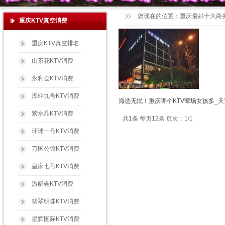
您现在的位置：
重庆最好十大商
重庆KTV真空消费
重庆KTV真空排名
山茶花KTV消费
永利会KTV消费
湖畔九号KTV消费
海选无忧！重庆哪个KTV荤场女孩多_天
紫水晶KTV消费
共1条 每页12条 页次：1/1
环球一号KTV消费
万国公馆KTV消费
皇家七号KTV消费
游艇会KTV消费
翡翠明珠KTV消费
星辉国际KTV消费