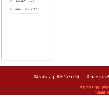
名人汇KTV会所
战车一号KTV会所
|
重庆荤场KTV
|
重庆荤场KTV咨询
|
重庆KTV荤场消
版权所有 Copyrig
咨询预订杨经